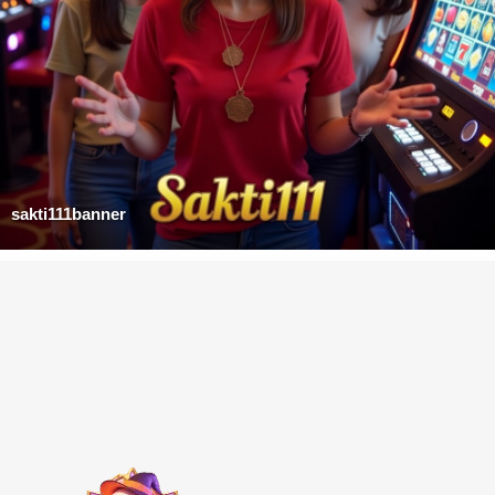
sakti111banner