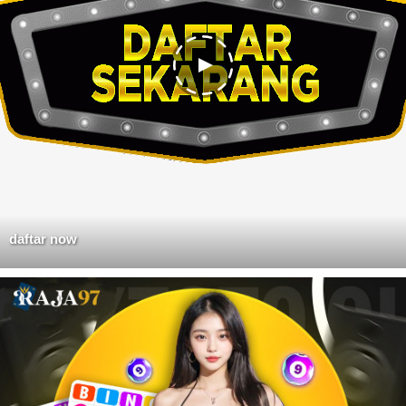
daftar now