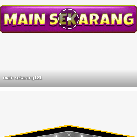
main sekarang121