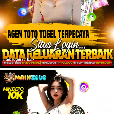
situs login terbaik