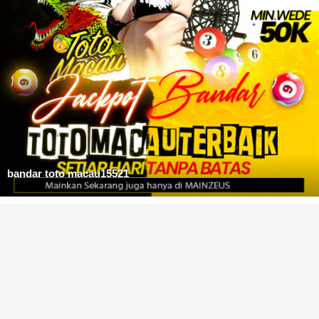
bandar toto macau15521