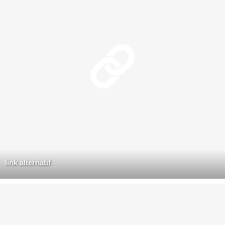
link alternatif