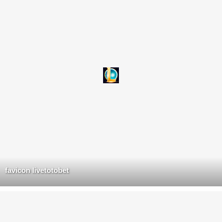
favicon livetotobet