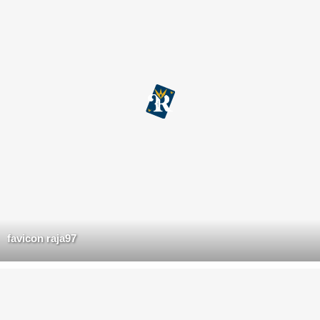
favicon raja97