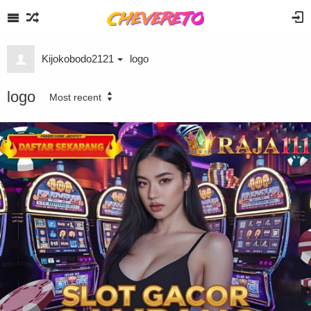
Kijokobodo2121
logo
logo
Most recent