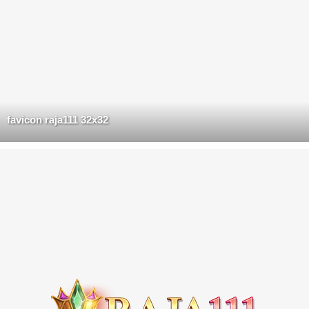
favicon raja111 32x32